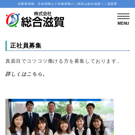
自動車保険、生命保険など各種保険のご相談は総合滋賀へ｜滋賀県
M
E
N
MENU
U
正社員募集
真面目でコツコツ働ける方を募集しております。
詳しくはこちら。