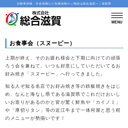
自動車保険、生命保険など各種保険のご相談は総合滋賀へ｜滋賀県
M
E
N
MENU
U
お食事会（スヌーピー）
上期が終え、そのお疲れ様会と下期に向けての頑張
ろう会を兼ねて、いつも好意にしていただいてるお
好み焼き「スヌーピー」へ行ってきました。
知る人ぞ知る名店でお好み焼き等の鉄板焼きをはじ
め、なんと海なし県である滋賀県でこれだけおいし
いお造りがあるのかと皆が驚く鮮魚や「カイノミ」
や「厚切りタン」等の近江牛まで一体何屋と思う程
のメニューが勢揃いです！