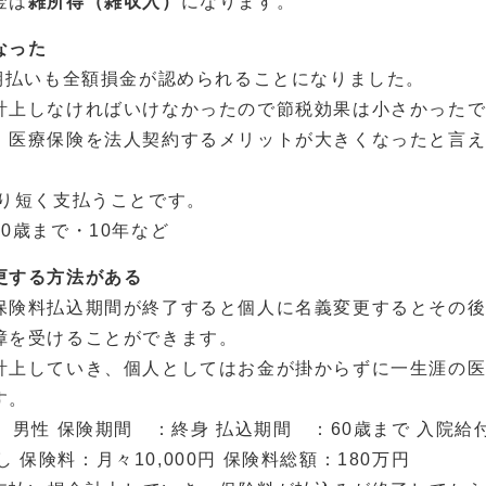
金は
雑所得（雑収入）
になります。
なった
期払いも全額損金が認められることになりました。
計上しなければいけなかったので節税効果は小さかった
、医療保険を法人契約するメリットが大きくなったと言
より短く支払うことです。
0歳まで・10年など
更する方法がある
保険料払込期間が終了すると個人に名義変更するとその
障を受けることができます。
計上していき、個人としてはお金が掛からずに一生涯の
す。
 男性 保険期間 ：終身 払込期間 ：60歳まで 入院給
し 保険料：月々10,000円 保険料総額：180万円