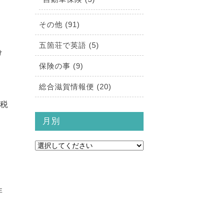
その他 (91)
五箇荘で英語 (5)
け
保険の事 (9)
総合滋賀情報便 (20)
課税
月別
範
非