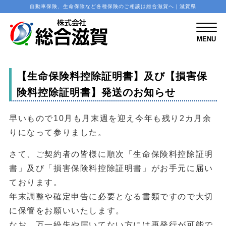
自動車保険、生命保険など各種保険のご相談は総合滋賀へ｜滋賀県
M
E
N
MENU
U
【生命保険料控除証明書】及び【損害保
険料控除証明書】発送のお知らせ
早いもので10月も月末週を迎え今年も残り2カ月余
りになって参りました。
さて、ご契約者の皆様に順次「生命保険料控除証明
書」及び「損害保険料控除証明書」がお手元に届い
ております。
年末調整や確定申告に必要となる書類ですので大切
に保管をお願いいたします。
なお、万一紛失や届いてない方には再発行が可能で